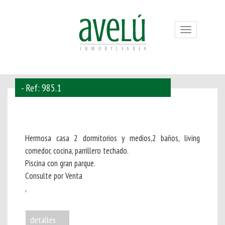
Toggle
navigation
- Ref: 985.1
Hermosa casa 2 dormitorios y medios,2 baños, living
comedor, cocina, parrillero techado.
Piscina con gran parque.
Consulte por Venta
,
detalles